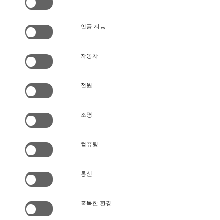
인공 지능
자동차
전원
조명
컴퓨팅
통신
혹독한 환경