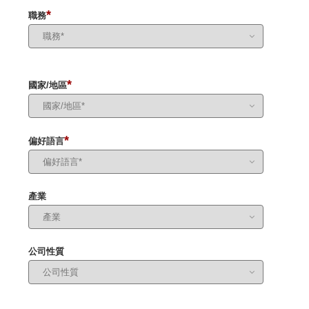
*
職務
*
國家/地區
*
偏好語言
產業
公司性質