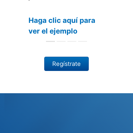
Haga clic aquí para
ver el ejemplo
uí para
lo
Regístrate