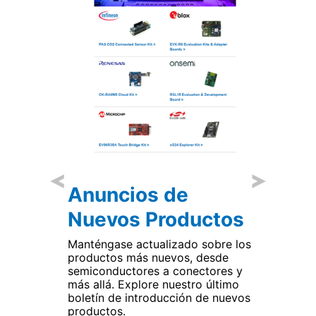
Aplicaciones &
Anterior
Seguiente
de
Tecnología
oductos
Artículos y productos destacados
sobre una tecnología o aplicación
zado sobre los
específica. Explore nuestros
vos, desde
boletines con lo último en
conectores y
tecnología y aplicaciones.
uestro último
ción de nuevos